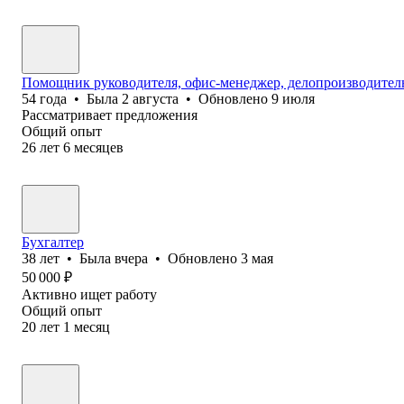
Помощник руководителя, офис-менеджер, делопроизводител
54
года
•
Была
2 августа
•
Обновлено
9 июля
Рассматривает предложения
Общий опыт
26
лет
6
месяцев
Бухгалтер
38
лет
•
Была
вчера
•
Обновлено
3 мая
50 000
₽
Активно ищет работу
Общий опыт
20
лет
1
месяц